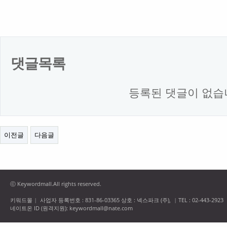
댓글목록
등록된 댓글이 없습
이전글
다음글
ⓒ Keywordmall.All rights reserved.
키워드몰
사업자 등록번호 : 831-86-03365 상호 : 넥스파크 (주),
TEL : 02-443-2923
|
|
네이트온 ID (원격지원): keywordmall@nate.com